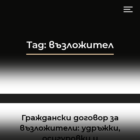
Tag: възложител
Граждански договор за
възложители: удръжки,
осигуровки и