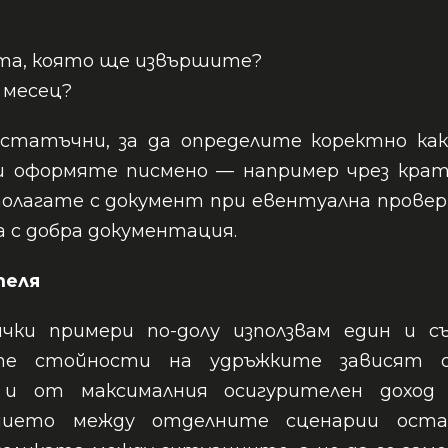
та, която ще извършите?
 месец?
остатъчни, за да определите коректно как
ги оформяте писмено — например чрез крат
полагате с документ при евентуална провер
 с добра документация.
теля
ички примери по-долу използвам един и с
ите стойности на удръжките зависят 
и от максималния осигурителен доход 
нието между отделните сценарии оста