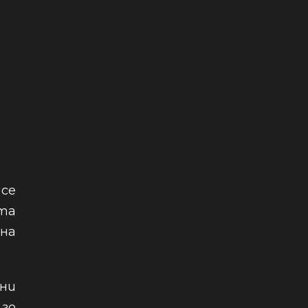
 се
ата
на
ни
 го