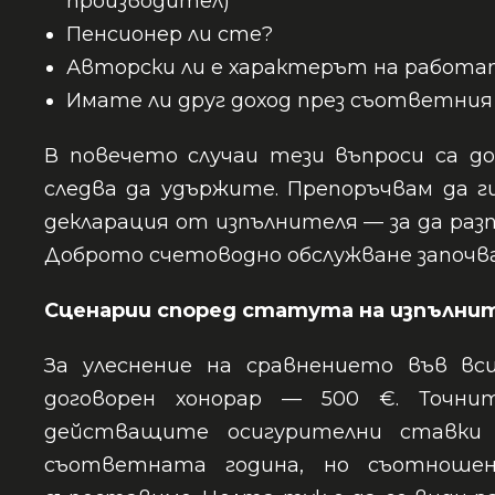
производител)
Пенсионер ли сте?
Авторски ли е характерът на работа
Имате ли друг доход през съответния
В повечето случаи тези въпроси са д
следва да удържите. Препоръчвам да 
декларация от изпълнителя — за да раз
Доброто счетоводно обслужване започва
Сценарии според статута на изпълни
За улеснение на сравнението във вс
договорен хонорар — 500 €. Точн
действащите осигурителни ставки 
съответната година, но съотноше