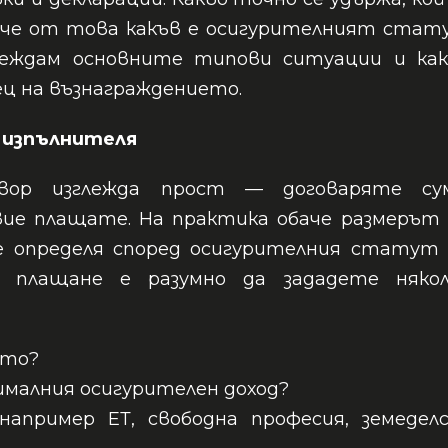
-вече от това какъв е осигурителният ста
леждам основните типови ситуации и как
ец на възнаграждението.
 изпълнителя
вор изглежда прост — договаряте сум
ие плащате. На практика обаче размерът 
е определя според осигурителния статут 
о плащане е разумно да зададете някол
сто?
сималния осигурителен доход?
например ЕТ, свободна професия, земеделс