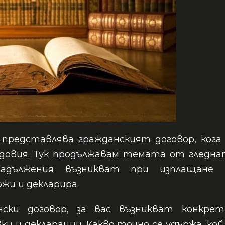
представлява гражданският договор, кога
рудовия. Тук продължавам темата от гледн
адължения възникват при изплащане 
ржи и декларира.
ски договор, за вас възникват конкрет
ки и декларации. Какво точно се удържа, кой