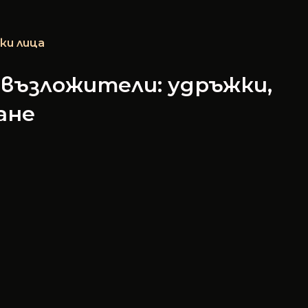
ки лица
 възложители: удръжки,
ане