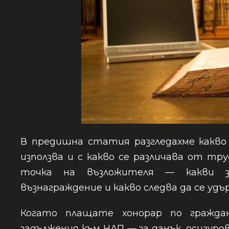
В предишна статия разгледахме какво 
използва и с какво се различава от т
точка на възложителя — какви з
възнаграждение и какво следва да се удъ
Когато плащате хонорар по граждан
задължения към НАП — за данък, осигуров