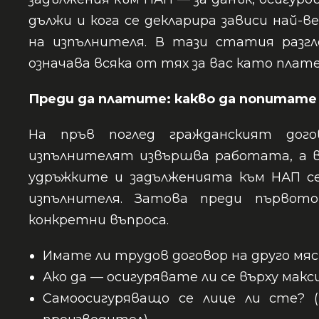
дължи и кога се декларира зависи най
на изпълнителя. В тази статия разг
означава всяка от тях за вас като плат
Преди да платите: какво да попитате
На пръв поглед гражданският дого
изпълнителят извършва работата, а в
удръжките и задълженията към НАП с
изпълнителя. Затова преди първот
конкретни въпроса.
Имате ли трудов договор на друго мя
Ако да — осигурявате ли се върху мак
Самоосигуряващо се лице ли сте? (