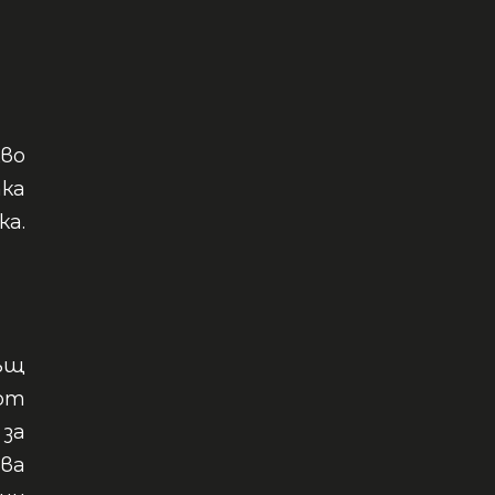
во
ка
ка.
ъщ
от
за
ва