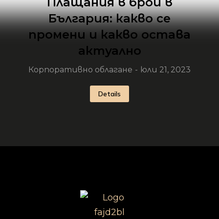
Плащания в брой в
България: какво се
промени и какво остава
актуално
Корпоративно облагане
юли 21, 2023
Details