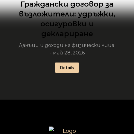
Граждански договор за
възложители: удръжки,
осигуровки и
деклариране
Данъци и доходи на физически лица
май 28, 2026
Details