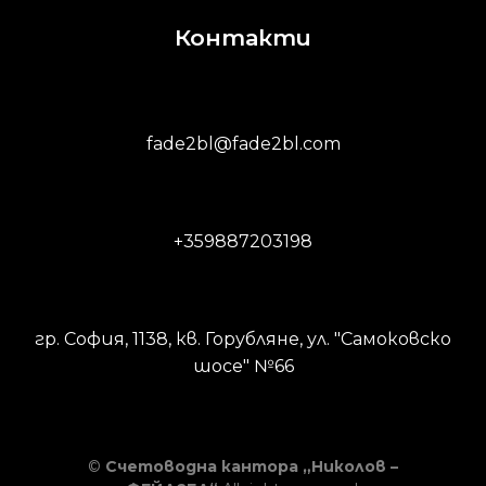
Контакти
fade2bl@fade2bl.com
+359887203198
гр. София, 1138, кв. Горубляне, ул. "Самоковско
шосе" №66
©
Счетоводна кантора „Николов –