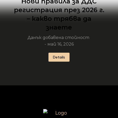
Нови правила за ДДС
регистрация през 2026 г.
– какво трябва да
знаете
Данък добавена стойност
май 16, 2026
Details