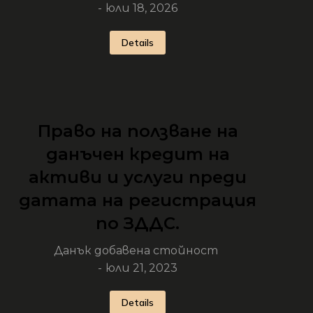
юли 18, 2026
Details
Право на ползване на
данъчен кредит на
активи и услуги преди
датата на регистрация
по ЗДДС.
Данък добавена стойност
юли 21, 2023
Details