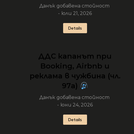
Данък добавена стойност
юли 21, 2026
Details
ДДС капанът при
Booking, Airbnb и
реклама в чужбина (чл.
97а)
Данък добавена стойност
юни 24, 2026
Details