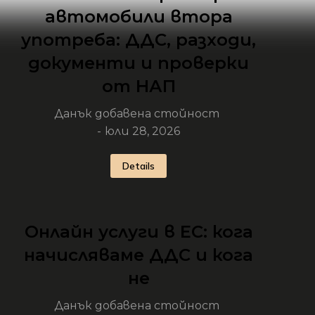
автомобили втора
употреба: ДДС, разходи,
документи и проверки
от НАП
Данък добавена стойност
юли 28, 2026
Details
Онлайн услуги в ЕС: кога
начисляваме ДДС и кога
не
Данък добавена стойност