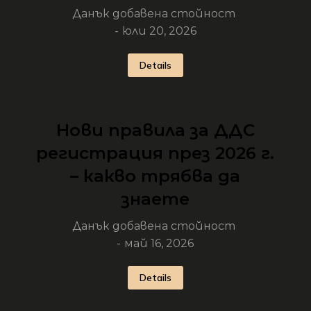
Данък добавена стойност
юли 20, 2026
Details
Нови правила за ДДС
регистрация през 2026 г.
– какво трябва да
знаете
Данък добавена стойност
май 16, 2026
Details