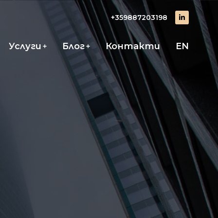
+359887203198
Услуги
Блог
Контакти
EN