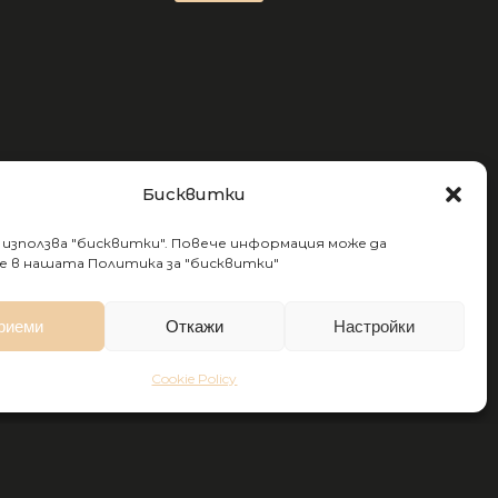
Бисквитки
 използва "бисквитки". Повече информация може да
 в нашата Политика за "бисквитки"
риеми
Откажи
Настройки
Cookie Policy