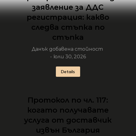
заявление за ДДС
регистрация: какво
следва стъпка по
стъпка
Данък добавена стойност
юли 30, 2026
Details
Протокол по чл. 117:
когато получавате
услуга от доставчик
извън България