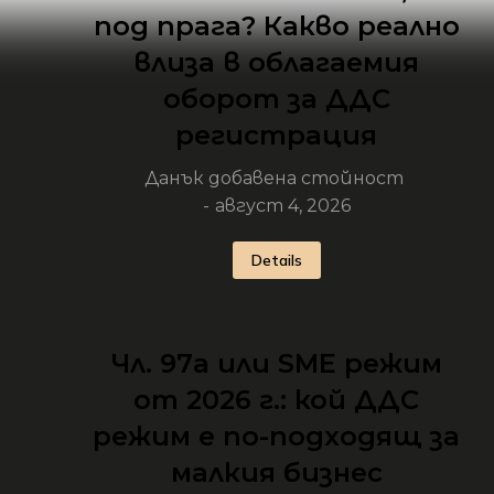
под прага? Какво реално
влиза в облагаемия
оборот за ДДС
регистрация
Данък добавена стойност
август 4, 2026
Details
Чл. 97а или SME режим
от 2026 г.: кой ДДС
режим е по-подходящ за
малкия бизнес