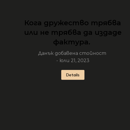
Кога дружество трябва
или не трябва да издаде
фактура.
Данък добавена стойност
юли 21, 2023
Details