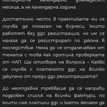
последните календарни дванадесет
месеца, а не календарна година.
Достатъчно често в практиката ми се
случва да помагам на бизнеси, които
работят без ддс регистрация, но им се
налага да се регистрират по закона в
последствие. Няма да се отдалечавам от
темата с това как протича проверката
от НАП. Ще отговоря на въпроса – Какво
се случва с платеното ддс на всичко
закупено от преди ддс регистрацията?
До неотдавна трябваше да се направи
подробен списък на всички фактури, по
които сме платили ддс и което желаем да