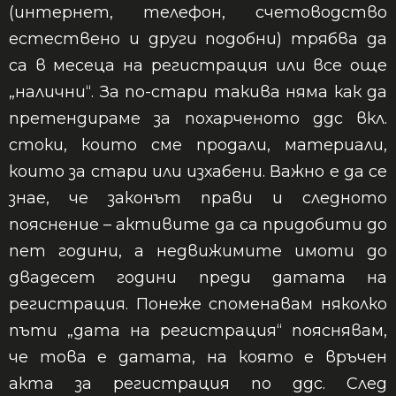
(интернет, телефон, счетоводство
естествено и други подобни) трябва да
са в месеца на регистрация или все още
„налични“. За по-стари такива няма как да
претендираме за похарченото ддс вкл.
стоки, които сме продали, материали,
които за стари или изхабени. Важно е да се
знае, че законът прави и следното
пояснение – активите да са придобити до
пет години, а недвижимите имоти до
двадесет години преди датата на
регистрация. Понеже споменавам няколко
пъти „дата на регистрация“ пояснявам,
че това е датата, на която е връчен
акта за регистрация по ддс. След