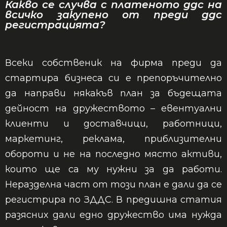
Какво се случва с платеното ддс на
всичко закупено от преди ддс
регистрацията?
Всеки собственик на фирма преди да
стартира бизнеса си е препоръчително
да направи някакъв план за бъдещата
дейност на дружеството – евентуални
клиенти и доставчици, работници,
маркетинг, реклама, приблизителни
обороти и не на последно място активи,
които ще са му нужни за да работи.
Неразделна част от този план е дали да се
регистрира по ЗДДС. В предишна статия
разясних дали едно дружество има нужда