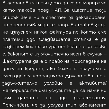
възстановим и същото да го декларираме
като такова пред НАП. За щастие този
списък вече ни е спестен за деклариране,
но препоръчвам да се направи такъв за да
не изпуснем някоя фактура по която сме
платили ддс. Следващата стъпка е да
разберем коя фактура от кога е и за какво
е. Законът е изключително ясен в случая –
Фактурата да е с право на приспадане на
данъчен кредит, ако бяхме я получили и
след ддс регистрацията. Другото важно и
задължително условие е активите/
материалите или услугите да са налични
към датата на ддс регистрация.
Пояснявам, че за услуги тип абонамент