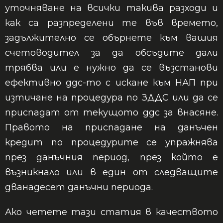
уточняване на всички такива разходи и
как са разпределени те във времето,
задължително се обърнете към вашия
счетоводител за да обсъдите дали
трябва или е нужно да се възстанови
ефективно ддс-то с искане към НАП при
изтичане на процедура по ЗДДС или да се
приспадат от текущото ддс за внасяне.
Правото на приспадане на данъчен
кредит по процедурите се упражнява
през данъчния период, през който е
възникнало или в един от следващите
дванадесет данъчни периода.
Ако четете тази статия в качеството